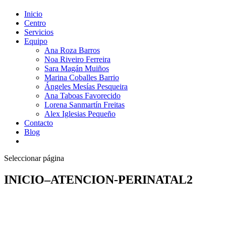
Inicio
Centro
Servicios
Equipo
Ana Roza Barros
Noa Riveiro Ferreira
Sara Magán Muiños
Marina Coballes Barrio
Ángeles Mesías Pesqueira
Ana Taboas Favorecido
Lorena Sanmartín Freitas
Alex Iglesias Pequeño
Contacto
Blog
Seleccionar página
INICIO–ATENCION-PERINATAL2